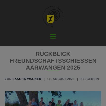
Zum
Inhalt
springen
Menü
umschalten
RÜCKBLICK
FREUNDSCHAFTSSCHIESSEN A
ARWANGEN 2025
VON
SASCHA WAGNER
10. AUGUST 2025
ALLGEMEIN